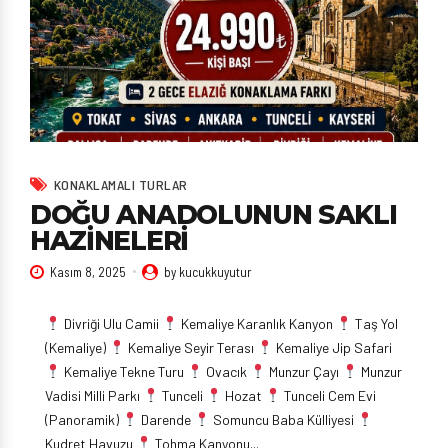
KONAKLAMALI TURLAR
DOĞU ANADOLUNUN SAKLI
HAZİNELERİ
Kasım 8, 2025
by kucukkuyutur
Divriği Ulu Camii
Kemaliye Karanlık Kanyon
Taş Yol
(Kemaliye)
Kemaliye Seyir Terası
Kemaliye Jip Safari
Kemaliye Tekne Turu
Ovacık
Munzur Çayı
Munzur
Vadisi Milli Parkı
Tunceli
Hozat
Tunceli Cem Evi
(Panoramik)
Darende
Somuncu Baba Külliyesi
Kudret Havuzu
Tohma Kanyonu...